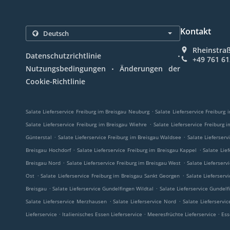
Kontakt
Rheinstraß
.
Datenschutzrichtlinie
+49 761 6
.
Nutzungsbedingungen
Änderungen der
Cookie-Richtlinie
.
Salate Lieferservice Freiburg im Breisgau Neuburg
Salate Lieferservice Freiburg 
.
Salate Lieferservice Freiburg im Breisgau Wiehre
Salate Lieferservice Freiburg 
.
.
Günterstal
Salate Lieferservice Freiburg im Breisgau Waldsee
Salate Lieferser
.
.
Breisgau Hochdorf
Salate Lieferservice Freiburg im Breisgau Kappel
Salate Lie
.
.
Breisgau Nord
Salate Lieferservice Freiburg im Breisgau West
Salate Lieferserv
.
.
Ost
Salate Lieferservice Freiburg im Breisgau Sankt Georgen
Salate Lieferserv
.
.
Breisgau
Salate Lieferservice Gundelfingen Wildtal
Salate Lieferservice Gundel
.
.
Salate Lieferservice Merzhausen
Salate Lieferservice Nord
Salate Lieferservi
.
.
.
Lieferservice
Italienisches Essen Lieferservice
Meeresfrüchte Lieferservice
Ess