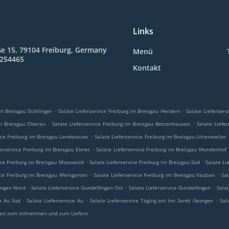
Links
e 15, 79104 Freiburg, Germany
Menü
1254465
Kontakt
.
.
im Breisgau Stühlinger
Salate Lieferservice Freiburg im Breisgau Herdern
Salate Lieferserv
.
.
im Breisgau Oberau
Salate Lieferservice Freiburg im Breisgau Betzenhausen
Salate Liefe
.
vice Freiburg im Breisgau Landwasser
Salate Lieferservice Freiburg im Breisgau Littenweiler
.
ferservice Freiburg im Breisgau Ebnet
Salate Lieferservice Freiburg im Breisgau Mundenhof
.
.
ice Freiburg im Breisgau Mooswald
Salate Lieferservice Freiburg im Breisgau Süd
Salate Li
.
.
ice Freiburg im Breisgau Weingarten
Salate Lieferservice Freiburg im Breisgau Vauban
Sal
.
.
.
fingen Nord
Salate Lieferservice Gundelfingen Ost
Salate Lieferservice Gundelfingen
Sala
.
.
.
ce Au Süd
Salate Lieferservice Au
Salate Lieferservice Töging am Inn Sankt Georgen
Sal
en zum mitnehmen und zum Liefern